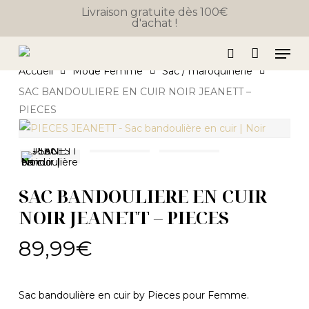
Close
Skip
Panier
Livraison gratuite dès 100€
Cart
d'achat !
to
main
Men
content
search
Accueil
Mode Femme
Sac / maroquinerie
SAC BANDOULIERE EN CUIR NOIR JEANETT –
PIECES
SAC BANDOULIERE EN CUIR
NOIR JEANETT – PIECES
89,99
€
Sac bandoulière en cuir by Pieces pour Femme.