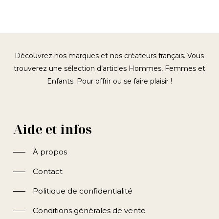
était :
est :
initial
act
60,00€.
30,00€.
était :
est 
79,95€.
40,
Découvrez nos marques et nos créateurs français. Vous
trouverez une sélection d’articles Hommes, Femmes et
Enfants. Pour offrir ou se faire plaisir !
Aide et infos
À propos
Contact
Politique de confidentialité
Conditions générales de vente