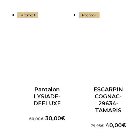
Promo !
Promo !
Pantalon
ESCARPIN
LYSIADE-
COGNAC-
DEELUXE
29634-
TAMARIS
Le
Le
30,00
€
60,00
€
prix
prix
Le
Le
40,00
€
79,95
€
initial
actuel
prix
prix