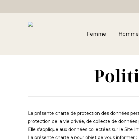
Skip
to
main
content
Femme
Homme
Polit
La présente charte de protection des données pers
protection de la vie privée, de collecte de données
Elle s’applique aux données collectées sur le Site 
La présente charte a pour objet de vous informer :