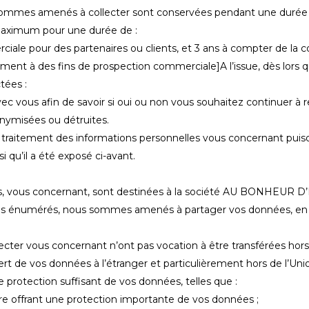
ommes amenés à collecter sont conservées pendant une durée qui
 maximum pour une durée de :
rciale pour des partenaires ou clients, et 3 ans à compter de la 
quement à des fins de prospection commerciale]A l’issue, dès lors
ctées :
 vous afin de savoir si oui ou non vous souhaitez continuer à re
onymisées ou détruites.
raitement des informations personnelles vous concernant puisqu
i qu’il a été exposé ci-avant.
es, vous concernant, sont destinées à la société AU BONHEUR D
essus énumérés, nous sommes amenés à partager vos données, en
r vous concernant n’ont pas vocation à être transférées hors de
sfert de vos données à l’étranger et particulièrement hors de l’
 protection suffisant de vos données, telles que :
à-dire offrant une protection importante de vos données ;