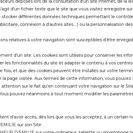
urs déposés lors de la consultation d’un site internet, de la lect
’agit d’un fichier texte que le site que vous visitez enregistre 
 stocker différentes données techniques permettant le contrôle 
blicitaire, connexion à d’autres sites …) ou la personnalisation 
ns relatives à votre navigation sont susceptibles d’être enregistr
ment d’un site. Les cookies sont utilisés pour conserver les inf
er les fonctionnalités du site et adapter le contenu à vos centres 
ère fois, et que des cookies peuvent être installés sur votre term
t sur la page visitée. Aux termes de cette information, vous pouv
attention sur le fait qu’en continuant votre navigation sur le Site
. Vous pouvez néanmoins à tout moment modifier les paramètres rel
ent d’avoir accès, dès lors que vous les acceptez, à un certain 
MILIE sur son Site :
ONHEUR D’EMILIE sur votre ordinateur, tablette ou smartphone n