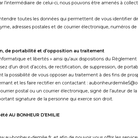
 par l’intermédiaire de celui-ci, nous pouvons être amenés à colle
 d’entendre toutes les données qui permettent de vous identifie
me, adresses postales et de courrier électronique, numéros de t
on, de portabilité et d’opposition au traitement
nformatique et libertés » ainsi qu’aux dispositions du Règlement
ez d’un droit d’accès, de rectification, de suppression, de portab
t la possibilité de vous opposer au traitement à des fins de p
rnant et les faire rectifier en contactant : aubonheurdemilie5@o
ourrier postal ou un courrier électronique, signé de l’auteur de 
 portant signature de la personne qui exerce son droit.
ciété AU BONHEUR D’EMILIE
ww.au-bonheur-demilie.fr, et afin de pouvoir vous offrir les servi