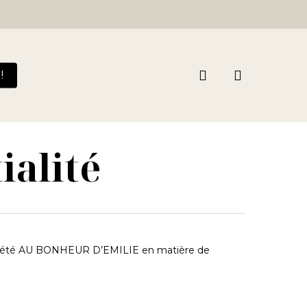
Close
Cart
search
!
ialité
a Société AU BONHEUR D’EMILIE en matière de