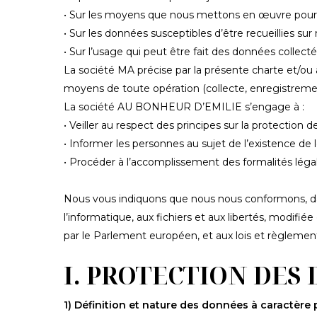
• Sur les moyens que nous mettons en œuvre pour col
• Sur les données susceptibles d’être recueillies sur 
• Sur l’usage qui peut être fait des données collect
La société MA précise par la présente charte et/ou 
moyens de toute opération (collecte, enregistremen
La société AU BONHEUR D’EMILIE s’engage à :
• Veiller au respect des principes sur la protection
• Informer les personnes au sujet de l’existence de le
• Procéder à l’accomplissement des formalités léga
Nous vous indiquons que nous nous conformons, dans 
l’informatique, aux fichiers et aux libertés, modifié
par le Parlement européen, et aux lois et règlemen
I. PROTECTION DES
Appuyez sur Entrée pour rechercher ou ESC pour 
1) Définition et nature des données à caractère