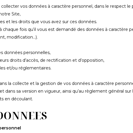
lecter vos données à caractère personnel, dans le respect le plu
notre Site,
ées et les droits que vous avez sur ces données.
à chaque fois qu’il vous est demandé des données à caractère pers
t, modification…).
 des données personnelles,
urs droits d’accès, de rectification et d’opposition,
les et/ou réglementaires.
la collecte et la gestion de vos données à caractère personnel, à
e et dans sa version en vigueur, ainsi qu’au règlement général sur
ts en découlant.
 DONNEES
fermer
 personnel