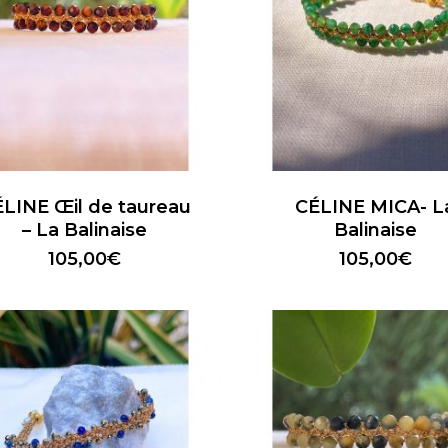
la
page
du
t
produit
LINE Œil de taureau
CÉLINE MICA- L
– La Balinaise
Balinaise
105,00
€
105,00
€