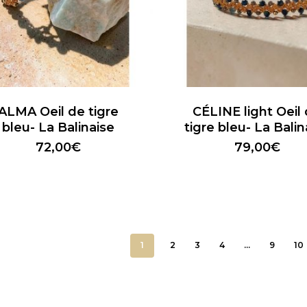
ALMA Oeil de tigre
CÉLINE light Oeil
bleu- La Balinaise
tigre bleu- La Balin
72,00
€
79,00
€
1
2
3
4
…
9
10