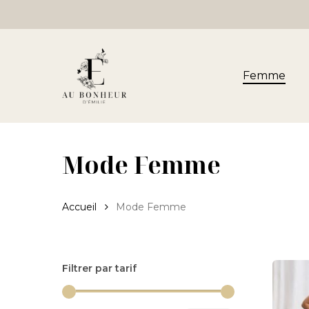
Skip
to
main
content
Femme
Mode Femme
Accueil
Mode Femme
Filtrer par tarif