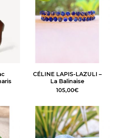
ancien
ac
CÉLINE LAPIS-LAZULI –
aris
La Balinaise
105,00
€