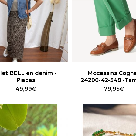
fermer
Ce
t
produit
a
ilet BELL en denim -
Mocassins Cogn
urs
plusieurs
Pieces
24200-42-348 -Tam
ions.
variations.
49,99
€
79,95
€
Les
ns
options
nt
peuvent
être
es
choisies
sur