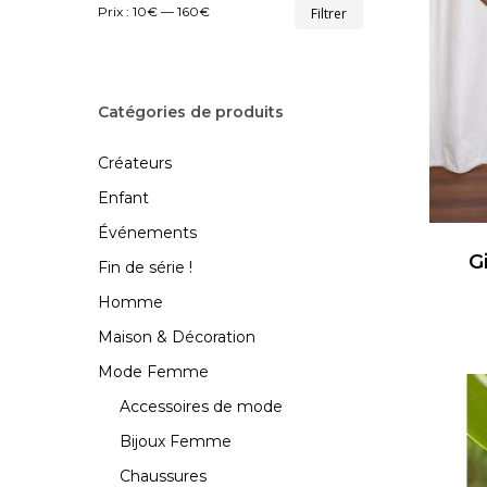
Prix
Prix
Prix :
10€
—
160€
Filtrer
min
max
Appuyez sur Entrée pour rechercher ou ESC pour 
Catégories de produits
Créateurs
Ce
Enfant
produi
Événements
a
G
plusie
Fin de série !
variat
Homme
Les
Maison & Décoration
optio
Mode Femme
peuve
Accessoires de mode
être
choisi
Bijoux Femme
sur
Chaussures