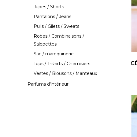
la
Jupes / Shorts
page
Pantalons / Jeans
du
produi
Pulls / Gilets / Sweats
Robes / Combinaisons /
Salopettes
Sac / maroquinerie
CÉ
Tops / T-shirts / Chemisiers
Vestes / Blousons / Manteaux
Parfums d'intérieur