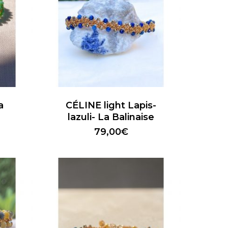
a
CÉLINE light Lapis-
lazuli- La Balinaise
79,00
€
Votre panier est vide.
Revenir À La Boutique