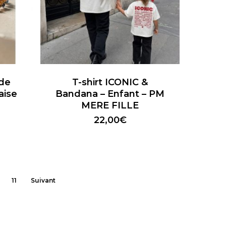
Ce
produit
a
 de
T-shirt ICONIC &
plusieurs
aise
Bandana – Enfant – PM
variations.
MERE FILLE
Les
22,00
€
options
peuvent
être
choisies
sur
11
Suivant
la
page
du