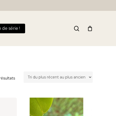
Close
Cart
search
n de série !
Trié
résultats
du
plus
récent
au
plus