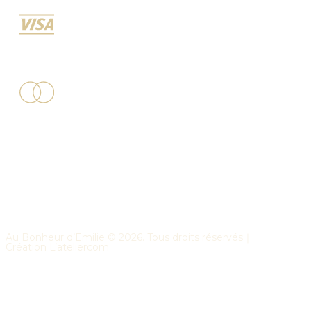
Au Bonheur d’Emilie ©
2026
. Tous droits réservés｜
Création
L’ateliercom