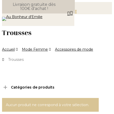
Livraison gratuite dès
Skip
100€ d'achat !
Close
to
Panier
0
search
Cart
Menu
main
content
Trousses
Accueil
Mode Femme
Accessoires de mode
Trousses
Catégories de produits
Aucun produit ne correspond à votre sélection.