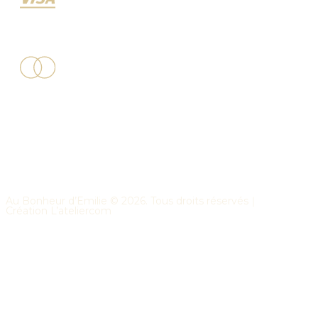
Au Bonheur d’Emilie ©
2026
. Tous droits réservés｜
Création
L’ateliercom