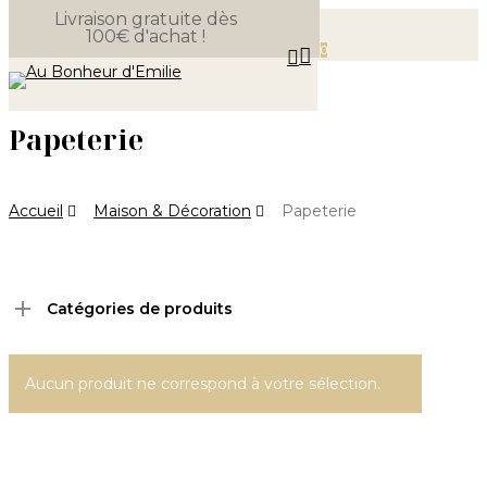
Livraison gratuite dès
Skip
100€ d'achat !
Close
to
Panier
0
search
Cart
Menu
main
content
Papeterie
Accueil
Maison & Décoration
Papeterie
Catégories de produits
Aucun produit ne correspond à votre sélection.