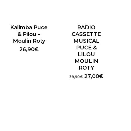
Kalimba Puce
RADIO
& Pilou –
CASSETTE
Moulin Roty
MUSICAL
PUCE &
26,90
€
LILOU
MOULIN
ROTY
Le
Le
27,00
€
39,90
€
prix
prix
initial
actuel
était :
est :
39,90€.
27,00€.