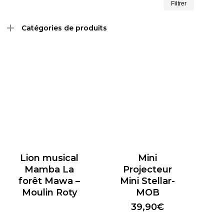
Filtrer
min
max
Catégories de produits
Lion musical
Mini
Mamba La
Projecteur
forêt Mawa –
Mini Stellar-
Moulin Roty
MOB
39,90
€