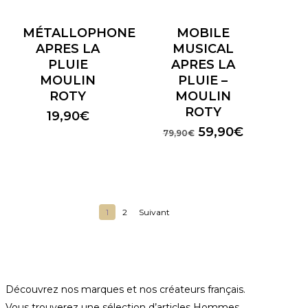
MÉTALLOPHONE
MOBILE
APRES LA
MUSICAL
PLUIE
APRES LA
MOULIN
PLUIE –
ROTY
MOULIN
ROTY
19,90
€
Le
Le
59,90
€
79,90
€
prix
prix
initial
actuel
était :
est :
79,90€.
59,90€.
1
2
Suivant
Découvrez nos marques et nos créateurs français.
Vous trouverez une sélection d’articles Hommes,