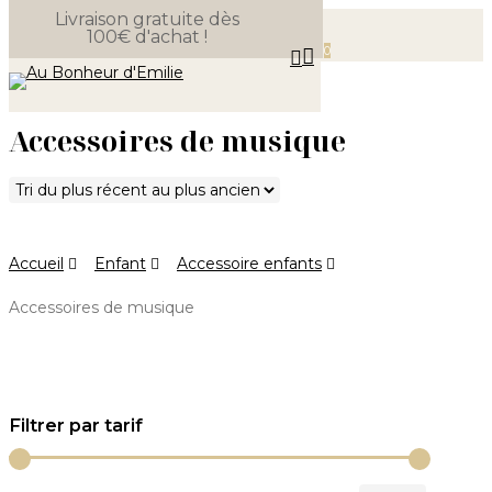
Livraison gratuite dès
Skip
100€ d'achat !
Close
to
Panier
0
search
Cart
Menu
main
content
Accessoires de musique
Accueil
Enfant
Accessoire enfants
Accessoires de musique
Filtrer par tarif
Prix
Prix