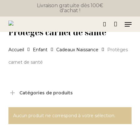
Skip
Livraison gratuite dès 100€
d'achat !
to
Close
Panier
Cart
main
Men
content
Protèges carnet de santé
search
Accueil
Enfant
Cadeaux Naissance
Protèges
carnet de santé
Catégories de produits
Aucun produit ne correspond à votre sélection.