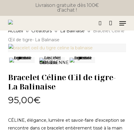
Close
Skip
Panier
Livraison gratuite dès 100€
Cart
d'achat !
to
main
Men
content
search
Accueil
Créateurs
La Balinaise
Bracelet Céline
Œil de tigre- La Balinaise
Bracelet Céline Œil de tigre-
La Balinaise
95,00
€
CÉLINE, élégance, lumière et savoir-faire d’exception se
rencontre dans ce bracelet entièrement tissé à la main