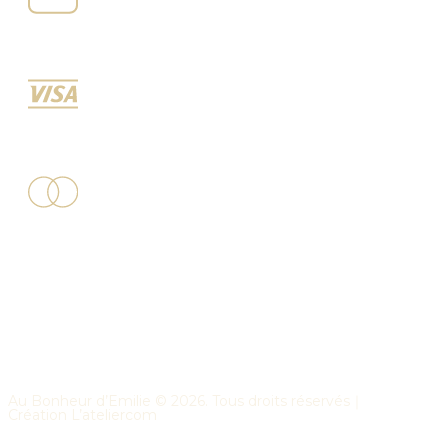
Au Bonheur d’Emilie ©
2026
. Tous droits réservés｜
Création
L’ateliercom