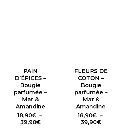
18,90€
prix :
à
18,90€
39,90€
à
39,90€
PAIN
FLEURS DE
D’ÉPICES –
COTON –
Bougie
Bougie
parfumée –
parfumée –
Mat &
Mat &
Amandine
Amandine
18,90
€
–
18,90
€
–
Plage
Plage
39,90
€
39,90
€
de
de
prix :
prix :