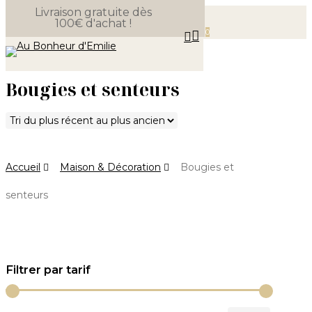
Livraison gratuite dès
Skip
100€ d'achat !
Close
to
Panier
0
search
Cart
Menu
main
content
Bougies et senteurs
Accueil
Maison & Décoration
Bougies et
senteurs
Filtrer par tarif
Prix
Prix