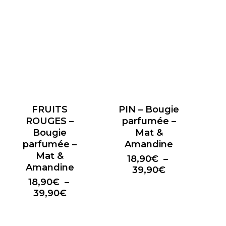
18,90€
18,90€
à
à
39,90€
39,90€
FRUITS
PIN – Bougie
ROUGES –
parfumée –
Bougie
Mat &
parfumée –
Amandine
Mat &
18,90
€
–
Amandine
Plage
39,90
€
de
18,90
€
–
prix :
Plage
39,90
€
18,90€
de
à
prix :
39,90€