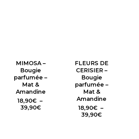
18,90€
à
39,90€
MIMOSA –
FLEURS DE
Bougie
CERISIER –
parfumée –
Bougie
Mat &
parfumée –
Amandine
Mat &
Amandine
18,90
€
–
Plage
39,90
€
18,90
€
–
de
Plage
39,90
€
prix :
de
18,90€
prix :
à
18,90€