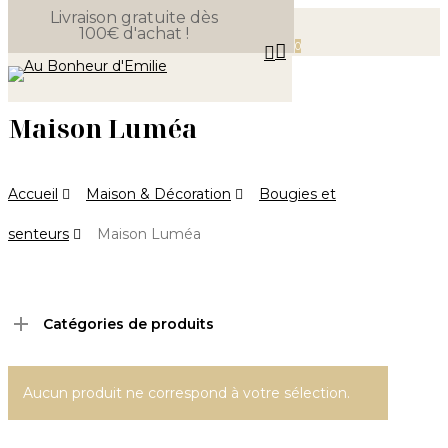
Livraison gratuite dès
Skip
100€ d'achat !
Close
to
Panier
0
search
Cart
Menu
main
content
Maison Luméa
Accueil
Maison & Décoration
Bougies et
senteurs
Maison Luméa
Catégories de produits
Aucun produit ne correspond à votre sélection.