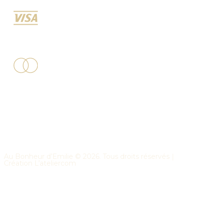
Au Bonheur d’Emilie ©
2026
. Tous droits réservés｜
Création
L’ateliercom