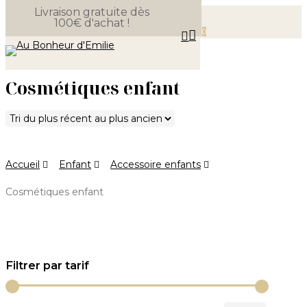
Livraison gratuite dès
Skip
100€ d'achat !
Close
to
Panier
0
search
Cart
Menu
main
content
Cosmétiques enfant
Accueil
Enfant
Accessoire enfants
Cosmétiques enfant
Filtrer par tarif
Prix
Prix