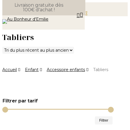
Livraison gratuite dès
Skip
100€ d'achat !
Close
to
Panier
0
search
Cart
Menu
main
content
Tabliers
Accueil
Enfant
Accessoire enfants
Tabliers
Filtrer par tarif
Prix
Prix
Filtrer
min
max