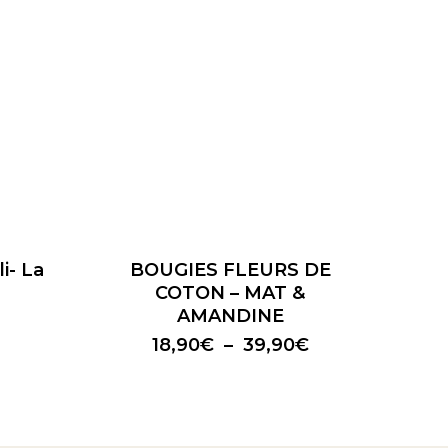
Ce
produit
a
i- La
BOUGIES FLEURS DE
plusieurs
COTON – MAT &
variations.
AMANDINE
Les
Plage
18,90
€
–
39,90
€
options
de
peuvent
prix :
être
18,90€
choisies
à