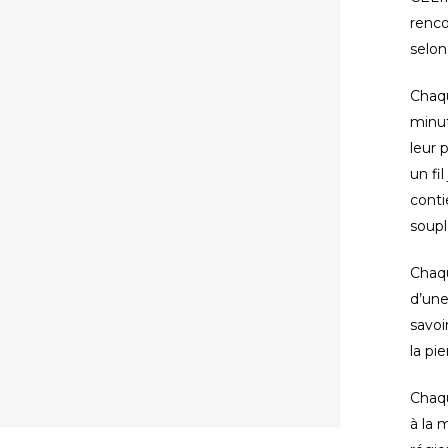
renco
selon
fermer
Chaqu
minut
leur p
un fi
conti
soupl
Chaqu
d’une
savoi
la pi
Chaqu
à la 