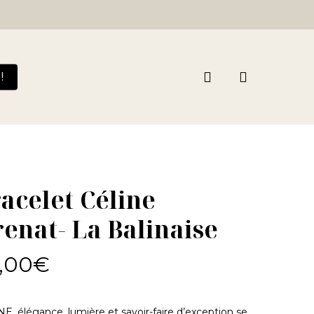
Close
Cart
search
!
acelet Céline
enat- La Balinaise
,00
€
E, élégance, lumière et savoir-faire d’exception se