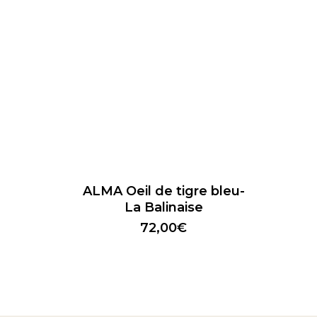
Ce
produit
a
ALMA Oeil de tigre bleu-
plusieu
La Balinaise
variatio
72,00
€
Les
option
peuven
être
choisie