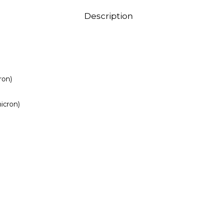
Description
ron)
micron)