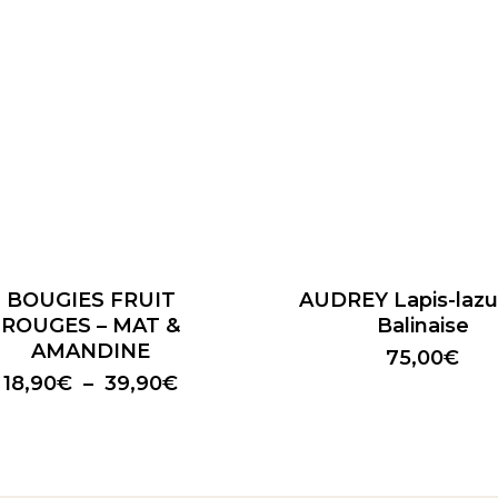
BOUGIES FRUIT
AUDREY Lapis-lazul
rs
ROUGES – MAT &
Balinaise
ns.
AMANDINE
75,00
€
Plage
18,90
€
–
39,90
€
s
de
t
prix :
18,90€
s
à