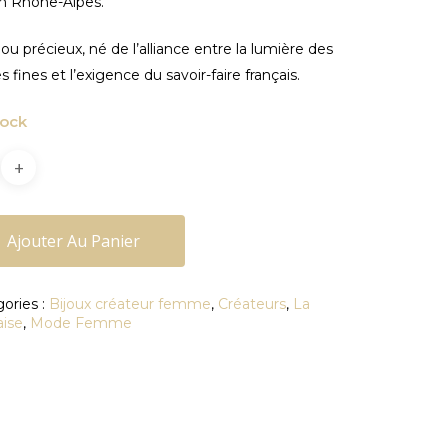
n Rhône-Alpes.
jou précieux, né de l’alliance entre la lumière des
es fines et l’exigence du savoir-faire français.
tock
Ajouter Au Panier
ories :
Bijoux créateur femme
,
Créateurs
,
La
aise
,
Mode Femme