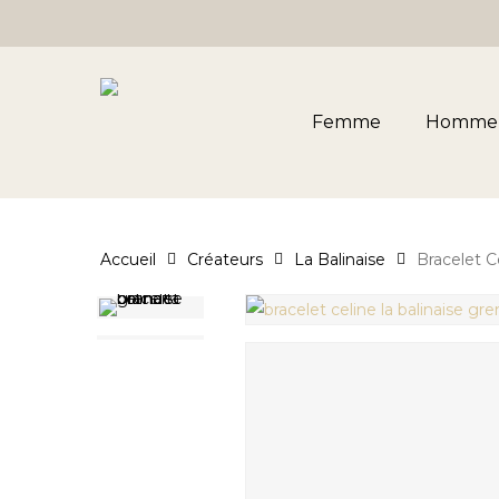
Skip
to
main
content
Femme
Homme
Accueil
Créateurs
La Balinaise
Bracelet C