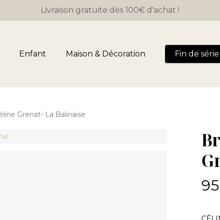
Livraison gratuite dès 100€ d'achat !
Panier
Enfant
Maison & Décoration
Fin de série 
éline Grenat- La Balinaise
Br
Gr
95
CÉLIN