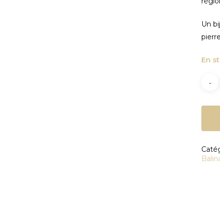
régio
Un bi
pierr
En s
Catég
Balin