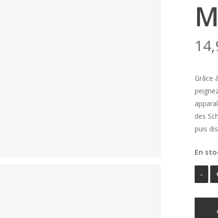
M
14,
Grâce à
peignez
apparaî
des Sch
puis di
En sto