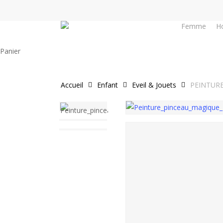
Skip
to
Femme
H
main
content
Close
Panier
Cart
Accueil
Enfant
Eveil & Jouets
PEINTUR