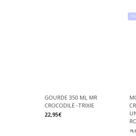
Pr
GOURDE 350 ML MR
MO
CROCODILE -TRIXIE
CR
UN
22,95
€
R
79,