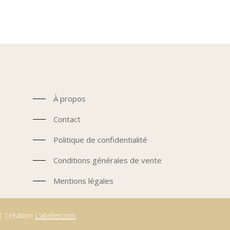
prix
prix
initial
actuel
était :
est :
79,90€.
59,90€.
À propos
Contact
Politique de confidentialité
Conditions générales de vente
Mentions légales
s｜Création
L’ateliercom