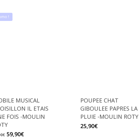
omo !
BILE MUSICAL
POUPEE CHAT
OISILLON IL ETAIS
GIBOULEE PAPRES LA
E FOIS -MOULIN
PLUIE -MOULIN ROTY
OTY
25,90
€
Le
Le
59,90
€
90
€