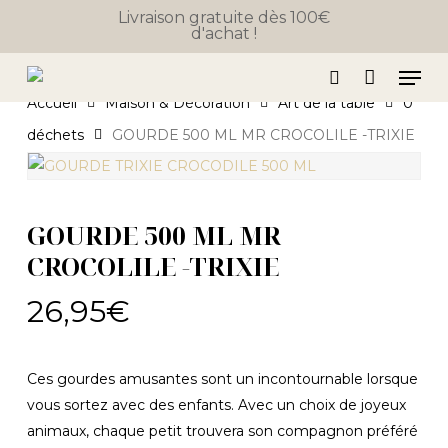
Close
Skip
Panier
Livraison gratuite dès 100€
Cart
d'achat !
to
main
Men
content
search
Accueil
Maison & Décoration
Art de la table
0
déchets
GOURDE 500 ML MR CROCOLILE -TRIXIE
GOURDE 500 ML MR
CROCOLILE -TRIXIE
26,95
€
Ces gourdes amusantes sont un incontournable lorsque
vous sortez avec des enfants. Avec un choix de joyeux
animaux, chaque petit trouvera son compagnon préféré