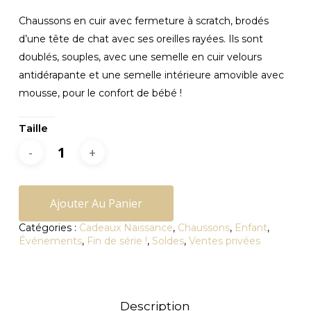
initial
actuel
Chaussons en cuir avec fermeture à scratch, brodés
était :
est :
d’une tête de chat avec ses oreilles rayées. Ils sont
44,90€.
31,50€.
doublés, souples, avec une semelle en cuir velours
antidérapante et une semelle intérieure amovible avec
mousse, pour le confort de bébé !
Taille
Ajouter Au Panier
Catégories :
Cadeaux Naissance
,
Chaussons
,
Enfant
,
Événements
,
Fin de série !
,
Soldes
,
Ventes privées
Description