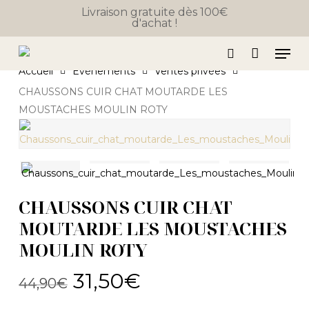
Close
Skip
Panier
Livraison gratuite dès 100€
Cart
d'achat !
to
main
Men
content
search
Accueil
Événements
Ventes privées
CHAUSSONS CUIR CHAT MOUTARDE LES
MOUSTACHES MOULIN ROTY
CHAUSSONS CUIR CHAT
MOUTARDE LES MOUSTACHES
MOULIN ROTY
Le
Le
31,50
€
44,90
€
prix
prix