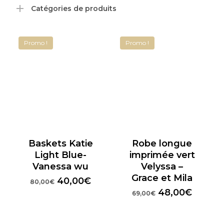
Catégories de produits
Promo !
Promo !
Baskets Katie
Robe longue
Light Blue-
imprimée vert
Vanessa wu
Velyssa –
Grace et Mila
Le
Le
40,00
€
80,00
€
prix
prix
Le
Le
48,00
€
69,00
€
initial
actuel
prix
prix
était :
est :
initial
actuel