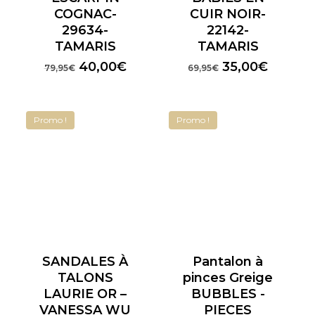
COGNAC-
CUIR NOIR-
29634-
22142-
TAMARIS
TAMARIS
Le
Le
Le
Le
40,00
€
35,00
€
79,95
€
69,95
€
prix
prix
prix
prix
initial
actuel
initial
actuel
était :
est :
était :
est :
Promo !
Promo !
79,95€.
40,00€.
69,95€.
35,00€
SANDALES À
Pantalon à
TALONS
pinces Greige
LAURIE OR –
BUBBLES -
VANESSA WU
PIECES