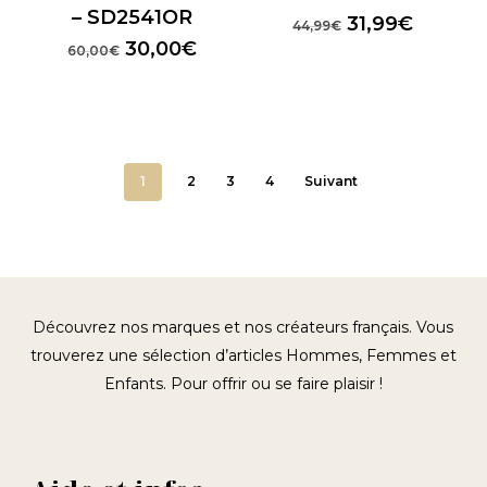
– SD2541OR
Le
Le
31,99
€
44,99
€
prix
prix
Le
Le
30,00
€
60,00
€
initial
actuel
prix
prix
était :
est :
initial
actuel
44,99€.
31,99€.
était :
est :
60,00€.
30,00€.
1
2
3
4
Suivant
Découvrez nos marques et nos créateurs français. Vous
trouverez une sélection d’articles Hommes, Femmes et
Enfants. Pour offrir ou se faire plaisir !