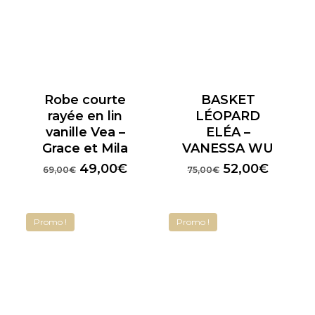
Robe courte
BASKET
rayée en lin
LÉOPARD
vanille Vea –
ELÉA –
Grace et Mila
VANESSA WU
Le
Le
Le
Le
49,00
€
52,00
€
69,00
€
75,00
€
prix
prix
prix
prix
initial
actuel
initial
actuel
était :
est :
était :
est :
Promo !
Promo !
69,00€.
49,00€.
75,00€.
52,00€