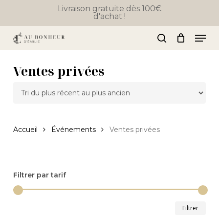
Skip
Livraison gratuite dès 100€
d'achat !
to
Close
Panier
Cart
main
Men
content
search
Ventes privées
Accueil
Événements
Ventes privées
Filtrer par tarif
Prix
Prix
Filtrer
min
ma