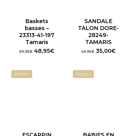
Baskets
SANDALE
basses –
TALON DORE-
23313-41-197
28249-
Tamaris
TAMARIS
Le
Le
Le
Le
48,95
€
35,00
€
69,95
€
49,95
€
prix
prix
prix
prix
initial
actuel
initial
actuel
était :
est :
était :
est :
Promo !
Promo !
69,95€.
48,95€.
49,95€.
35,00€
ESCARPIN
BABIES EN