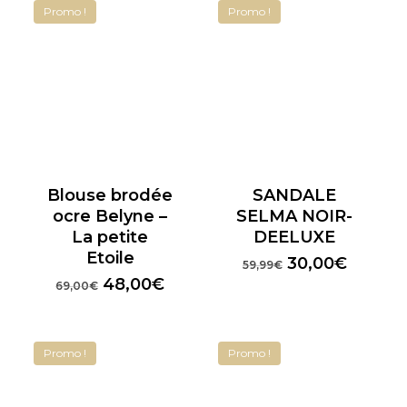
80,00€.
40,00€.
était :
est :
Promo !
Promo !
69,00€.
48,00€
Blouse brodée
SANDALE
ocre Belyne –
SELMA NOIR-
La petite
DEELUXE
Etoile
Le
Le
30,00
€
59,99
€
prix
prix
Le
Le
48,00
€
69,00
€
initial
actuel
prix
prix
était :
est :
initial
actuel
59,99€.
30,00€
était :
est :
Promo !
Promo !
69,00€.
48,00€.