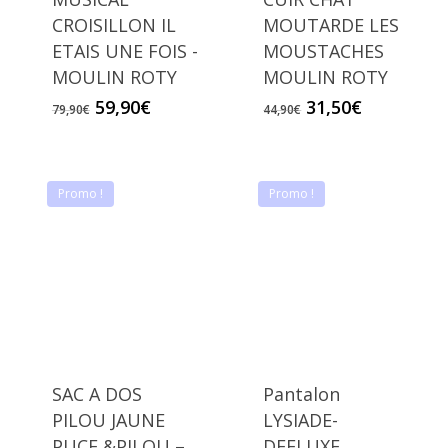
CROISILLON IL
MOUTARDE LES
ETAIS UNE FOIS -
MOUSTACHES
MOULIN ROTY
MOULIN ROTY
Le
Le
Le
Le
59,90
€
31,50
€
79,90
€
44,90
€
prix
prix
prix
prix
initial
actuel
initial
actuel
était :
est :
était :
est :
79,90€.
59,90€.
44,90€.
31,50€.
Promo !
Promo !
SAC A DOS
Pantalon
PILOU JAUNE
LYSIADE-
PUCE &PILOU –
DEELUXE