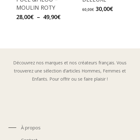
MOULIN ROTY
Le
Le
30,00
€
60,00
€
prix
prix
Plage
28,00
€
–
49,90
€
initial
actuel
de
était :
est :
prix :
60,00€.
30,00€.
28,00€
à
49,90€
Découvrez nos marques et nos créateurs français. Vous
trouverez une sélection d’articles Hommes, Femmes et
Enfants. Pour offrir ou se faire plaisir !
À propos