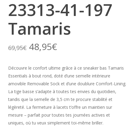
23313-41-197
Tamaris
Le
Le
48,95
€
69,95
€
prix
prix
initial
actuel
Découvre le confort ultime grâce à ce sneaker bas Tamaris
était :
est :
Essentials à bout rond, doté d’une semelle intérieure
69,95€.
48,95€.
amovible Removable Sock et d’une doublure Comfort-Lining.
La tige basse s’adapte à toutes tes envies du quotidien,
tandis que la semelle de 3,5 cm te procure stabilité et
légèreté. La fermeture à lacets t’offre un maintien sur
mesure – parfait pour toutes tes journées actives et
uniques, où tu veux simplement toi-même briller.