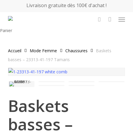
Skip
Livraison gratuite dès 100€ d'achat !
to
Menu
main
search
content
Close
Panier
Cart
Accueil
Mode Femme
Chaussures
Baskets
basses – 23313-41-197 Tamaris
Baskets
basses –