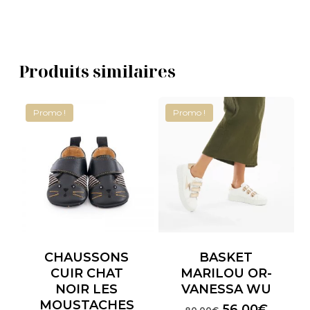
Produits similaires
Promo !
Promo !
CHAUSSONS
BASKET
CUIR CHAT
MARILOU OR-
NOIR LES
VANESSA WU
MOUSTACHES
Le
Le
56,00
€