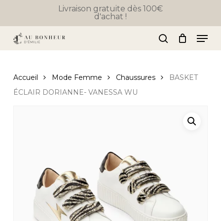
Skip
Livraison gratuite dès 100€
d'achat !
to
Close
Panier
Cart
Close
main
Men
Menu
content
search
Accueil
Mode Femme
Chaussures
BASKET
ÉCLAIR DORIANNE- VANESSA WU