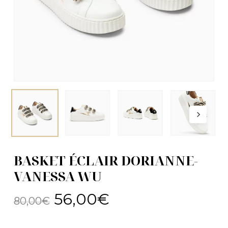
BASKET ÉCLAIR DORIANNE-
VANESSA WU
Le
Le
56,00
€
80,00
€
prix
prix