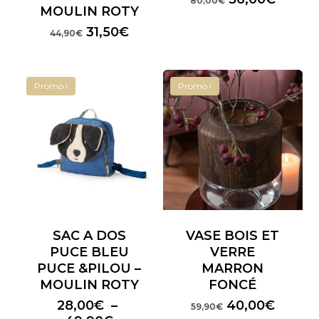
80,00
€
MOULIN ROTY
prix
prix
initial
actuel
Le
Le
31,50
€
44,90
€
était :
est :
prix
prix
80,00€.
56,00€
initial
actuel
était :
est :
Promo !
Promo !
44,90€.
31,50€.
SAC A DOS
VASE BOIS ET
PUCE BLEU
VERRE
PUCE &PILOU –
MARRON
MOULIN ROTY
FONCÉ
Le
Le
28,00
€
–
40,00
€
59,90
€