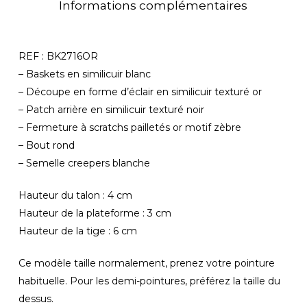
Informations complémentaires
REF : BK2716OR
– Baskets en similicuir blanc
– Découpe en forme d’éclair en similicuir texturé or
– Patch arrière en similicuir texturé noir
– Fermeture à scratchs pailletés or motif zèbre
– Bout rond
– Semelle creepers blanche
Hauteur du talon : 4 cm
Hauteur de la plateforme : 3 cm
Hauteur de la tige : 6 cm
Votre panier est vide.
Ce modèle taille normalement, prenez votre pointure
habituelle. Pour les demi-pointures, préférez la taille du
Revenir À La
dessus.
Boutique