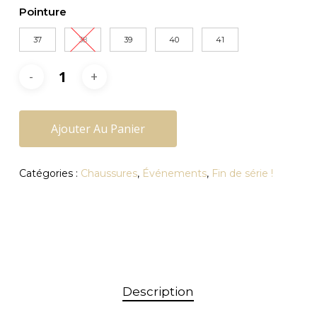
initial
actuel
Pointure
était :
est :
80,00€.
56,00€.
37
38
39
40
41
Ajouter Au Panier
Catégories :
Chaussures
,
Événements
,
Fin de série !
Description