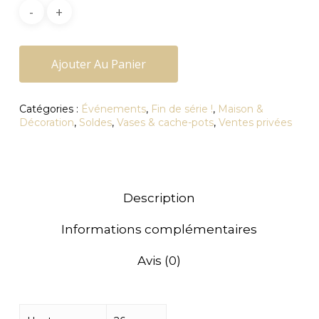
59,90€.
40,00€.
Ajouter Au Panier
Catégories :
Événements
,
Fin de série !
,
Maison &
Décoration
,
Soldes
,
Vases & cache-pots
,
Ventes privées
Description
Informations complémentaires
Avis (0)