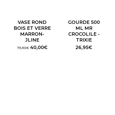
VASE ROND
GOURDE 500
BOIS ET VERRE
ML MR
MARRON-
CROCOLILE -
JLINE
TRIXIE
Le
Le
40,00
€
26,95
€
79,90
€
prix
prix
initial
actuel
était :
est :
79,90€.
40,00€.