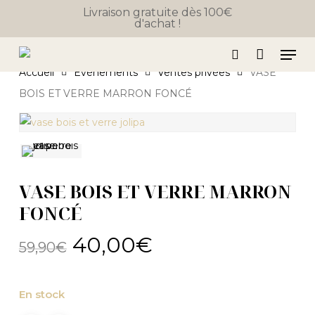
Close
Skip
Panier
Livraison gratuite dès 100€
Cart
d'achat !
to
main
Men
content
search
Accueil
Événements
Ventes privées
VASE
BOIS ET VERRE MARRON FONCÉ
VASE BOIS ET VERRE MARRON
FONCÉ
Le
Le
40,00
€
59,90
€
prix
prix
initial
actuel
En stock
était :
est :