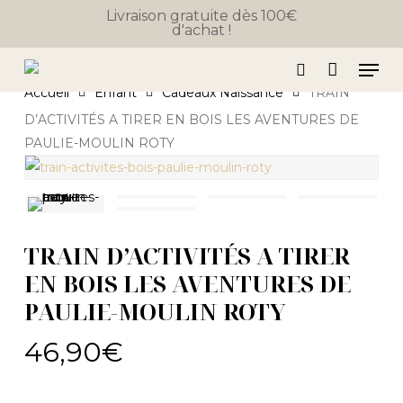
Close
Skip
Panier
Livraison gratuite dès 100€
Cart
d'achat !
to
main
Men
content
search
Accueil
Enfant
Cadeaux Naissance
TRAIN
D’ACTIVITÉS A TIRER EN BOIS LES AVENTURES DE
PAULIE-MOULIN ROTY
TRAIN D’ACTIVITÉS A TIRER
EN BOIS LES AVENTURES DE
PAULIE-MOULIN ROTY
46,90
€