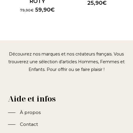
ROTY
25,90
€
Le
Le
59,90
€
79,90
€
prix
prix
initial
actuel
était :
est :
79,90€.
59,90€.
Découvrez nos marques et nos créateurs français. Vous
trouverez une sélection d’articles Hommes, Femmes et
Enfants. Pour offrir ou se faire plaisir !
Aide et infos
À propos
Contact