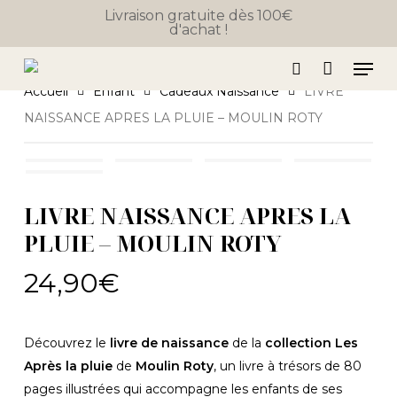
Skip
Livraison gratuite dès 100€
d'achat !
to
Close
Panier
Cart
main
Men
content
search
Accueil
Enfant
Cadeaux Naissance
LIVRE
NAISSANCE APRES LA PLUIE – MOULIN ROTY
LIVRE NAISSANCE APRES LA
PLUIE – MOULIN ROTY
24,90
€
Découvrez le
livre de naissance
de la
collection Les
Après la pluie
de
Moulin Roty
, un livre à trésors de 80
pages illustrées qui accompagne les enfants de ses