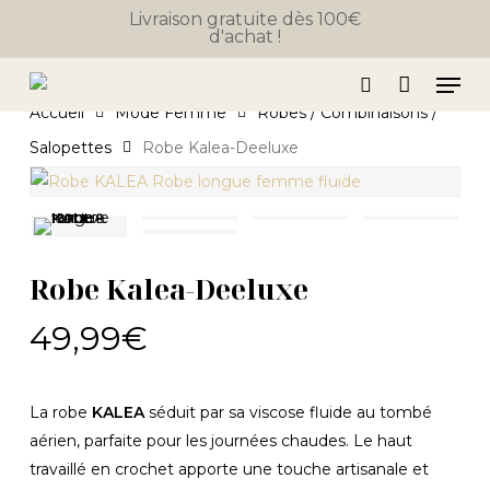
Close
Skip
Panier
Livraison gratuite dès 100€
Cart
d'achat !
to
main
Men
content
search
Accueil
Mode Femme
Robes / Combinaisons /
Salopettes
Robe Kalea-Deeluxe
Robe Kalea-Deeluxe
49,99
€
La robe
KALEA
séduit par sa viscose fluide au tombé
aérien, parfaite pour les journées chaudes. Le haut
travaillé en crochet apporte une touche artisanale et