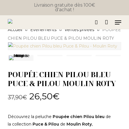
Skip
Livraison gratuite dès 100€
d'achat !
to
Close
Panier
Cart
main
Men
content
search
Accueil
Événements
Ventes privées
POUPÉE
CHIEN PILOU BLEU PUCE & PILOU MOULIN ROTY
POUPÉE CHIEN PILOU BLEU
PUCE & PILOU MOULIN ROTY
Le
Le
26,50
€
37,90
€
prix
prix
initial
actuel
Découvrez la peluche
Poupée chien Pilou bleu
de
était :
est :
la collection
Puce & Pilou
de
Moulin Roty
,