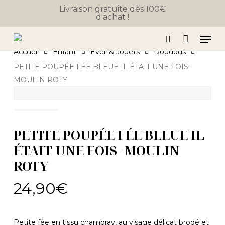
Close
Skip
Panier
Livraison gratuite dès 100€
Cart
d'achat !
to
main
Men
content
search
Accueil
Enfant
Eveil & Jouets
Doudous
PETITE POUPÉE FÉE BLEUE IL ÉTAIT UNE FOIS -
MOULIN ROTY
PETITE POUPÉE FÉE BLEUE IL
ÉTAIT UNE FOIS -MOULIN
ROTY
24,90
€
Petite fée en tissu chambray, au visage délicat brodé et