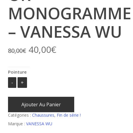
MONOGRAMME
– VANESSA WU
Le
Le
40,00
€
80,00
€
prix
prix
initial
actuel
Pointure
était :
est :
80,00€.
40,00€.
Ajouter Au Panier
Catégories :
Chaussures
,
Fin de série !
Marque :
VANESSA WU