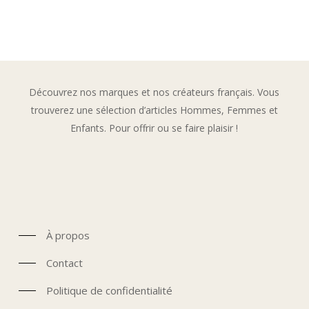
prix
prix
initial
actuel
était :
est :
55,00€.
28,00€.
Découvrez nos marques et nos créateurs français. Vous
trouverez une sélection d’articles Hommes, Femmes et
Enfants. Pour offrir ou se faire plaisir !
À propos
Contact
Politique de confidentialité