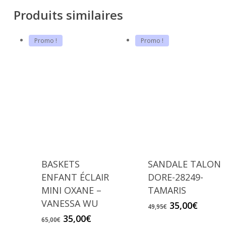
Produits similaires
Promo !
Promo !
BASKETS
SANDALE TALON
ENFANT ÉCLAIR
DORE-28249-
MINI OXANE –
TAMARIS
VANESSA WU
Le
Le
35,00
€
49,95
€
prix
prix
Le
Le
35,00
€
65,00
€