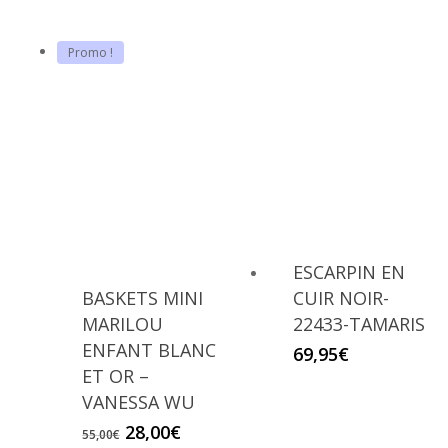
initial
actuel
prix
prix
était :
est :
initial
actuel
49,95€.
35,00€
était :
est :
Promo !
65,00€.
35,00€.
ESCARPIN EN
BASKETS MINI
CUIR NOIR-
MARILOU
22433-TAMARIS
ENFANT BLANC
69,95
€
ET OR –
VANESSA WU
Le
Le
28,00
€
55,00
€