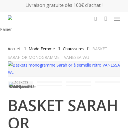
Skip
Livraison gratuite dès 100€ d'achat !
to
Menu
main
search
content
Close
Panier
Cart
Accueil
Mode Femme
Chaussures
BASKET
SARAH OR MONOGRAMME – VANESSA WU
BASKET SARAH
OR