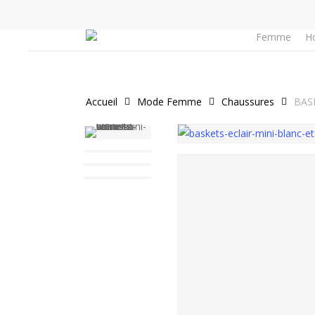
Skip
to
Panier
Femme
H
main
content
Accueil
Mode Femme
Chaussures
BAS