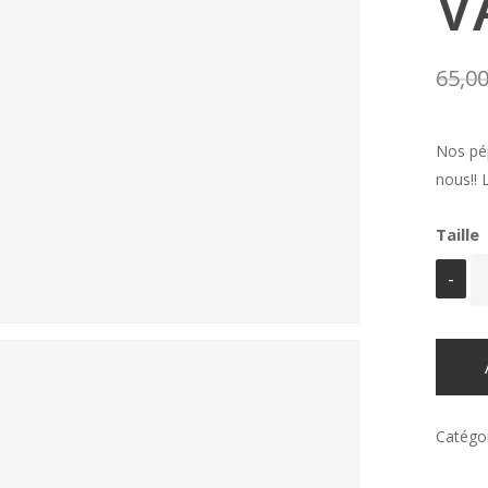
V
65,0
Nos pé
nous!! 
Taille
Catégor