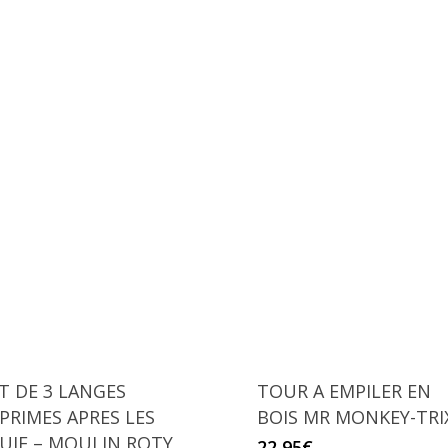
Ce
produit
a
plusieurs
T DE 3 LANGES
TOUR A EMPILER EN
variations.
PRIMES APRES LES
BOIS MR MONKEY-TRI
Les
UIE – MOULIN ROTY
22,95
€