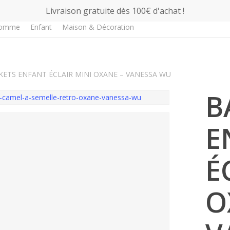
Livraison gratuite dès 100€ d'achat !
omme
Enfant
Maison & Décoration
Fin de série !
KETS ENFANT ÉCLAIR MINI OXANE – VANESSA WU
B
E
É
O