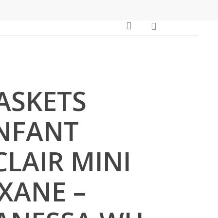
Close
0
search
Cart
ASKETS
NFANT
CLAIR MINI
XANE –