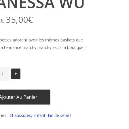
ANESSA WU
Le
Le
35,00
€
0
€
prix
prix
initial
actuel
pettes adorent avoir les mêmes baskets que
était :
est :
La tendance matchy matchy est à la boutique !!
65,00€.
35,00€.
Ajouter Au Panier
ies :
Chaussures
,
Enfant
,
Fin de série !