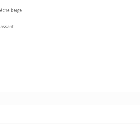
pêche beige
massant