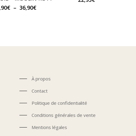
options
Plage
,90
€
–
36,90
€
peuvent
de
être
prix :
choisies
26,90€
à
sur
36,90€
la
page
du
produit
À propos
Contact
Politique de confidentialité
Conditions générales de vente
Mentions légales