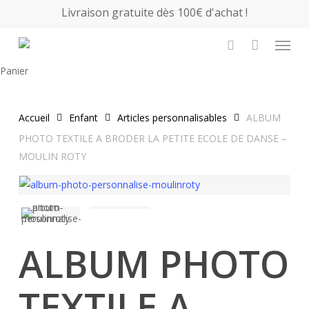
Skip
Livraison gratuite dès 100€ d'achat !
to
Menu
main
search
content
Close
Panier
Cart
Accueil
Enfant
Articles personnalisables
ALBUM
PHOTO TEXTILE A BRODER LA PETITE ECOLE DE DANSE –
MOULIN ROTY
ALBUM PHOTO
TEXTILE A