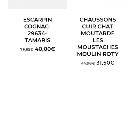
ESCARPIN
CHAUSSONS
COGNAC-
CUIR CHAT
29634-
MOUTARDE
TAMARIS
LES
MOUSTACHES
Le
Le
40,00
€
79,95
€
MOULIN ROTY
prix
prix
initial
actuel
Le
Le
31,50
€
44,90
€
était :
est :
prix
prix
79,95€.
40,00€.
initial
actuel
était :
est :
44,90€.
31,50€.