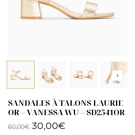
SANDALES À TALONS LAURIE
OR – VANESSA WU – SD2541OR
Le
Le
30,00
€
60,00
€
prix
prix