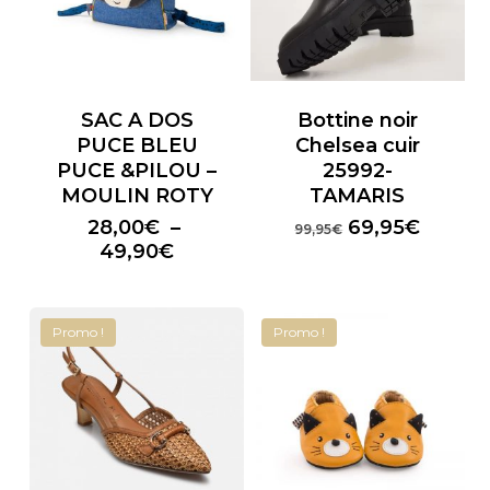
SAC A DOS
Bottine noir
PUCE BLEU
Chelsea cuir
PUCE &PILOU –
25992-
MOULIN ROTY
TAMARIS
Le
Le
28,00
€
–
69,95
€
99,95
€
Plage
prix
prix
49,90
€
de
initial
actuel
prix :
était :
est :
28,00€
99,95€.
69,95€
Promo !
Promo !
à
49,90€