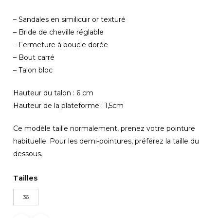
initial
actuel
– Sandales en similicuir or texturé
était :
est :
– Bride de cheville réglable
60,00€.
30,00€.
– Fermeture à boucle dorée
– Bout carré
– Talon bloc
Hauteur du talon : 6 cm
Hauteur de la plateforme : 1,5cm
Ce modèle taille normalement, prenez votre pointure
habituelle. Pour les demi-pointures, préférez la taille du
dessous.
Tailles
36