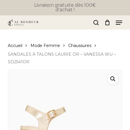
Skip
Livraison gratuite dès 100€
d'achat !
to
Close
Panier
Cart
Close
main
Men
Menu
content
search
Accueil
Mode Femme
Chaussures
SANDALES À TALONS LAURIE OR – VANESSA WU –
SD2541OR