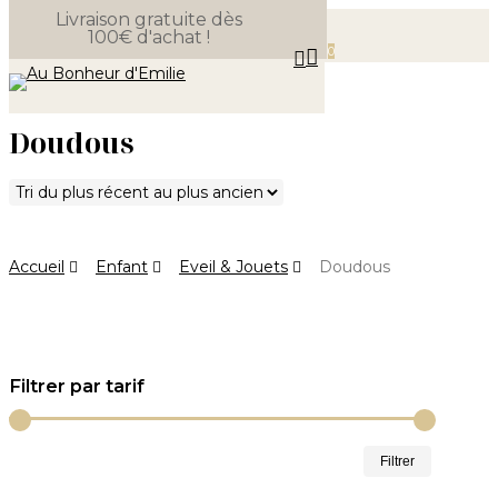
Livraison gratuite dès
Skip
100€ d'achat !
Close
to
Panier
0
search
Cart
Menu
main
content
Doudous
Accueil
Enfant
Eveil & Jouets
Doudous
Filtrer par tarif
Prix
Prix
Filtrer
min
max