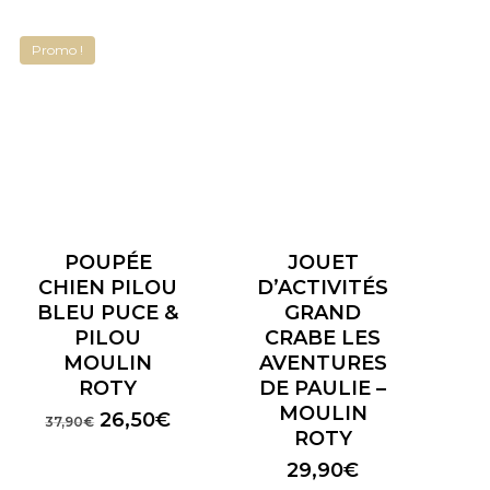
Promo !
POUPÉE
JOUET
CHIEN PILOU
D’ACTIVITÉS
BLEU PUCE &
GRAND
PILOU
CRABE LES
MOULIN
AVENTURES
ROTY
DE PAULIE –
MOULIN
Le
Le
26,50
€
37,90
€
ROTY
prix
prix
initial
actuel
29,90
€