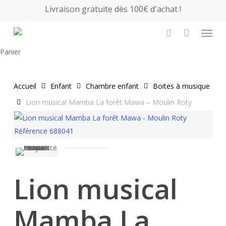
Skip
Livraison gratuite dès 100€ d'achat !
to
Menu
main
search
content
Close
Panier
Cart
Accueil
Enfant
Chambre enfant
Boites à musique
Lion musical Mamba La forêt Mawa – Moulin Roty
Lion musical
Mamba La