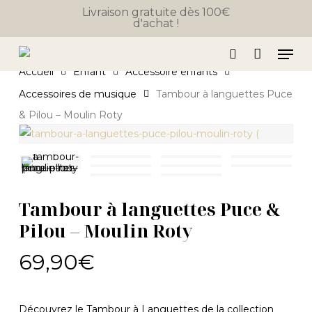
Close
Skip
Panier
Livraison gratuite dès 100€
Cart
d'achat !
to
main
Men
content
search
Accueil
Enfant
Accessoire enfants
Accessoires de musique
Tambour à languettes Puce
& Pilou – Moulin Roty
Tambour à languettes Puce &
Pilou – Moulin Roty
69,90
€
Découvrez le Tambour à Languettes de la collection