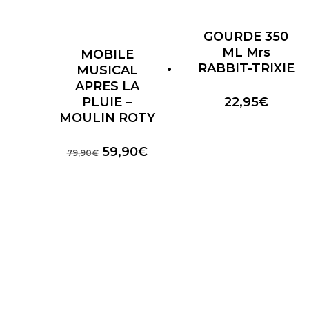
GOURDE 350
ML Mrs
MOBILE
RABBIT-TRIXIE
MUSICAL
APRES LA
PLUIE –
22,95
€
MOULIN ROTY
Le
Le
59,90
€
79,90
€
prix
prix
initial
actuel
était :
est :
79,90€.
59,90€.