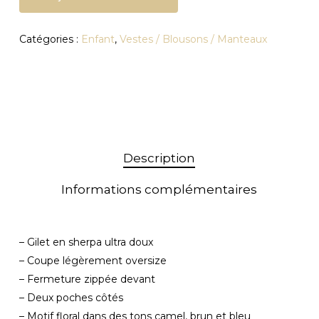
Catégories :
Enfant
,
Vestes / Blousons / Manteaux
Description
Informations complémentaires
– Gilet en sherpa ultra doux
– Coupe légèrement oversize
– Fermeture zippée devant
– Deux poches côtés
– Motif floral dans des tons camel, brun et bleu