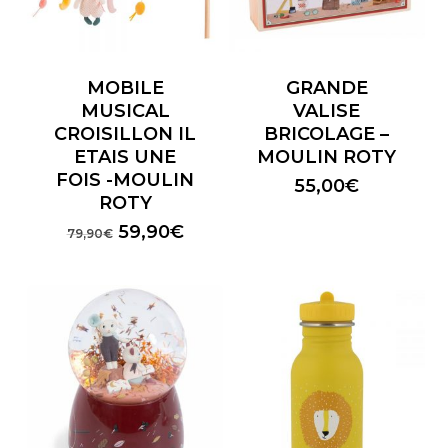
MOBILE
GRANDE
MUSICAL
VALISE
CROISILLON IL
BRICOLAGE –
ETAIS UNE
MOULIN ROTY
FOIS -MOULIN
55,00
€
ROTY
Le
Le
59,90
€
79,90
€
prix
prix
initial
actuel
était :
est :
79,90€.
59,90€.