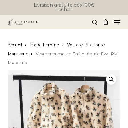
Skip
Livraison gratuite dès 100€
d'achat !
to
Close
Panier
Cart
Close
main
Men
Menu
content
search
Accueil
Mode Femme
Vestes / Blousons /
Manteaux
Veste moumoute Enfant fleurie Eva- PM
Mère Fille