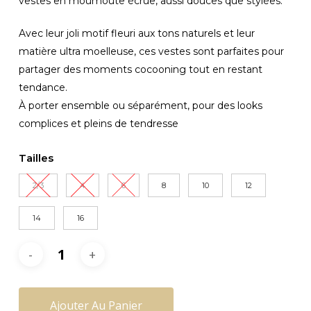
vestes en moumoute écrue, aussi douces que stylées.
Avec leur joli motif fleuri aux tons naturels et leur
matière ultra moelleuse, ces vestes sont parfaites pour
partager des moments cocooning tout en restant
tendance.
À porter ensemble ou séparément, pour des looks
complices et pleins de tendresse
Tailles
2/3
4
6
8
10
12
14
16
Ajouter Au Panier