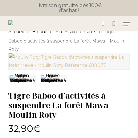
Close
Skip
Panier
Livraison gratuite dès 100€
Cart
d'achat !
to
main
Men
content
search
Accueil
Enfant
Accessoire enfants
Tigre
Baboo d’activités à suspendre La forêt Mawa – Moulin
Roty
Tigre Baboo d’activités à
suspendre La forêt Mawa –
Moulin Roty
32,90
€