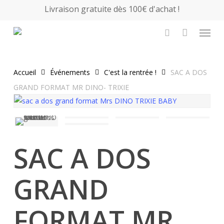
Skip
Livraison gratuite dès 100€ d'achat !
to
Close
Panier
Menu
Cart
main
search
content
Accueil
Événements
C'est la rentrée !
SAC A DOS
GRAND FORMAT MR DINO- TRIXIE
SAC A DOS
GRAND
FORMAT MR