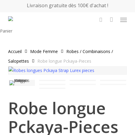
Skip
Livraison gratuite dès 100€ d'achat !
to
Menu
main
search
content
Close
Panier
Cart
Accueil
Mode Femme
Robes / Combinaisons /
Salopettes
Robe longue Pckaya-Pieces
Robe longue
Pckaya-Pieces