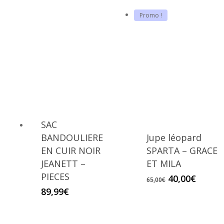
Promo !
SAC
BANDOULIERE
Jupe léopard
EN CUIR NOIR
SPARTA – GRACE
JEANETT –
ET MILA
PIECES
Le
Le
40,00
€
65,00
€
prix
prix
89,99
€
initial
actuel
était :
est :
65,00€.
40,00€