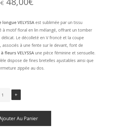
Le
Le
48,00
€
0
€
prix
prix
initial
actuel
e longue VELYSSA
est sublimée par un tissu
était :
est :
 à motif floral en lin mélangé, offrant un tomber
69,00€.
48,00€.
t délicat. Le décolleté en V froncé et la coupe
, associés à une fente sur le devant, font de
 à fleurs VELYSSA
une pièce féminine et sensuelle.
le dispose de fines bretelles ajustables ainsi que
ermeture zippée au dos.
Ajouter Au Panier