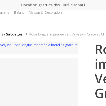
Livraison gratuite dès 100€ d'achat !
omme
Enfant
Maison & Décoration
Fin de série !
s / Salopettes
Robe longue imprimée vert Velyssa – Grace et Mil
R
i
V
G