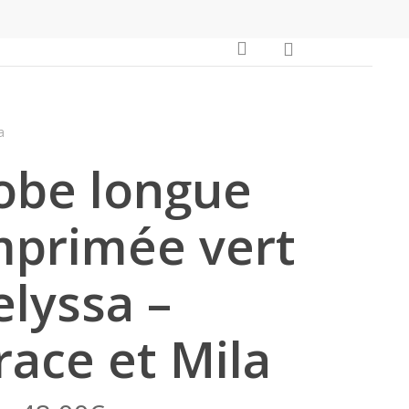
Close
0
search
Cart
a
obe longue
mprimée vert
elyssa –
race et Mila