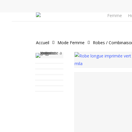
Skip
to
Panier
Femme
H
main
content
Accueil
Mode Femme
Robes / Combinaison