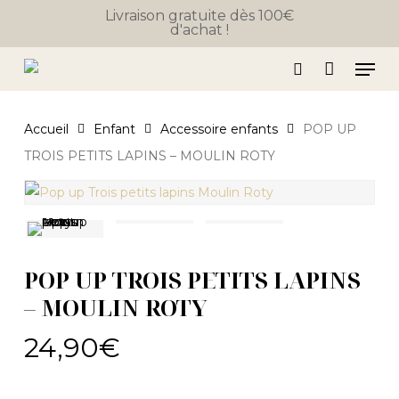
Skip
Livraison gratuite dès 100€
d'achat !
to
Close
Panier
Cart
main
Men
content
search
Accueil
Enfant
Accessoire enfants
POP UP
TROIS PETITS LAPINS – MOULIN ROTY
POP UP TROIS PETITS LAPINS
– MOULIN ROTY
24,90
€