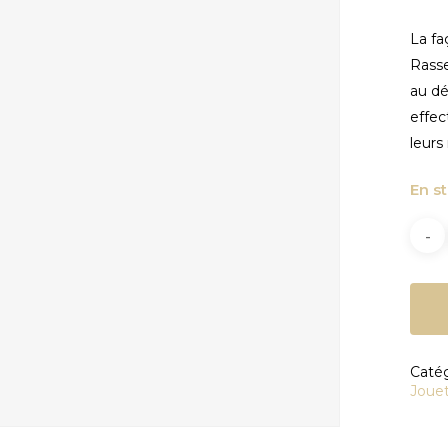
La fa
Rasse
au dé
effe
fermer
leurs
En s
Catég
Jouet