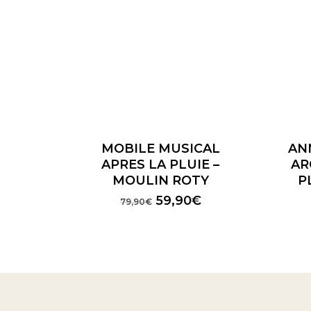
MOBILE MUSICAL
AN
APRES LA PLUIE –
AR
MOULIN ROTY
P
Le
Le
59,90
€
79,90
€
prix
prix
initial
actuel
était :
est :
79,90€.
59,90€.