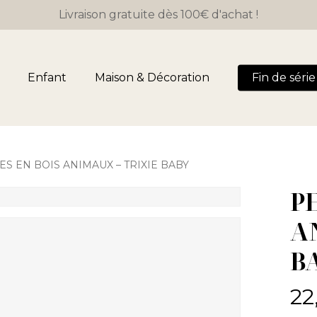
Close
Panier
Livraison gratuite dès 100€ d'achat !
Cart
Enfant
Maison & Décoration
Fin de série 
ES EN BOIS ANIMAUX – TRIXIE BABY
P
A
B
22