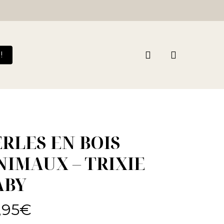
search
!
ERLES EN BOIS
NIMAUX – TRIXIE
ABY
,95
€