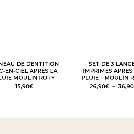
Ce
produit
a
NEAU DE DENTITION
SET DE 3 LANG
plusieurs
C-EN-CIEL APRÈS LA
IMPRIMES APRES
variations.
LUIE MOULIN ROTY
PLUIE – MOULIN 
Les
15,90
€
26,90
€
–
36,90
options
peuvent
être
choisies
sur
la