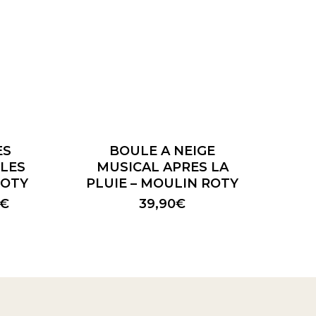
ES
BOULE A NEIGE
 LES
MUSICAL APRES LA
ROTY
PLUIE – MOULIN ROTY
Plage
€
39,90
€
de
prix :
26,90€
à
36,90€