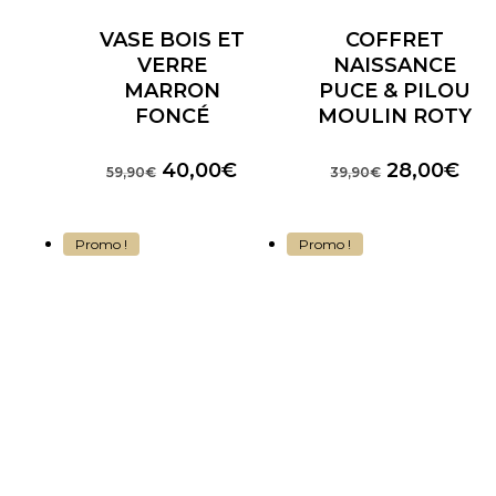
VASE BOIS ET
COFFRET
VERRE
NAISSANCE
MARRON
PUCE & PILOU
FONCÉ
MOULIN ROTY
Le
Le
Le
Le
40,00
€
28,00
€
59,90
€
39,90
€
prix
prix
prix
prix
initial
actuel
initial
act
était :
est :
était :
est 
Promo !
Promo !
59,90€.
40,00€.
39,90€.
28,