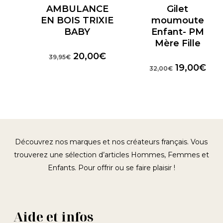
AMBULANCE
Gilet
EN BOIS TRIXIE
moumoute
BABY
Enfant- PM
Mère Fille
Le
Le
20,00
€
39,95
€
prix
prix
Le
Le
19,00
€
32,00
€
initial
actuel
prix
prix
était :
est :
initial
act
39,95€.
20,00€.
était :
est 
32,00€.
19,
Découvrez nos marques et nos créateurs français. Vous
trouverez une sélection d’articles Hommes, Femmes et
Enfants. Pour offrir ou se faire plaisir !
Aide et infos