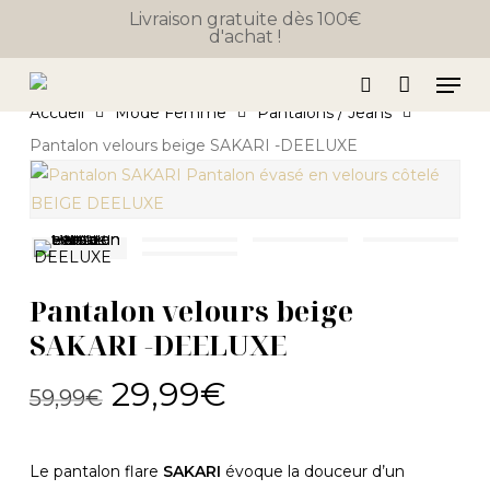
Skip
Livraison gratuite dès 100€
d'achat !
to
Close
Panier
Cart
main
Men
content
search
Accueil
Mode Femme
Pantalons / Jeans
Pantalon velours beige SAKARI -DEELUXE
Pantalon velours beige
SAKARI -DEELUXE
Le
Le
29,99
€
59,99
€
prix
prix
initial
actuel
Le pantalon flare
SAKARI
évoque la douceur d’un