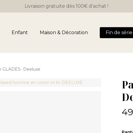
Livraison gratuite dès 100€ d'achat !
Panier
Enfant
Maison & Décoration
Fin de série 
n GLADES- Deeluxe
P
D
49
Pant