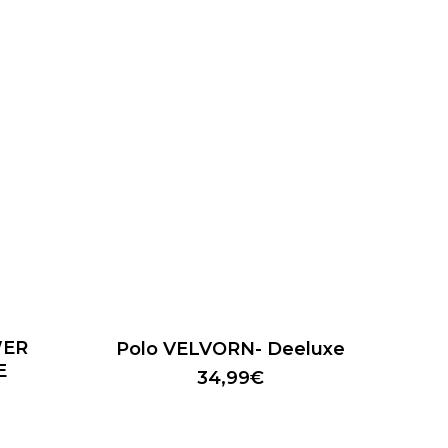
Ce
produit
a
WER
Polo VELVORN- Deeluxe
plusieurs
E
34,99
€
variations.
Les
options