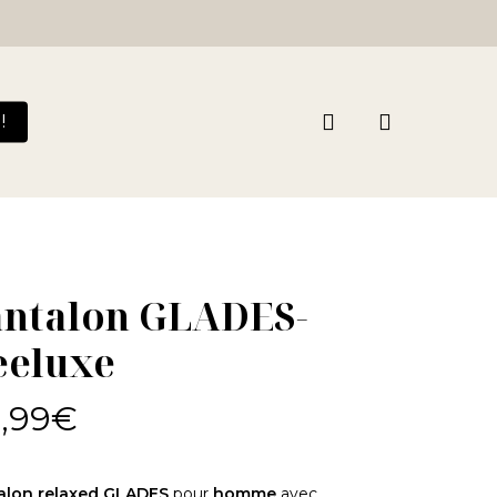
Close
Cart
search
!
antalon GLADES-
eeluxe
,99
€
alon relaxed GLADES
pour
homme
avec