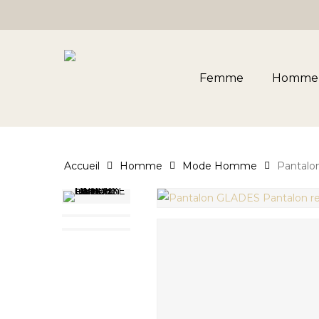
Skip
to
main
content
Femme
Homme
Accueil
Homme
Mode Homme
Pantalo