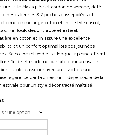
ture taille élastiquée et cordon de serrage, doté
poches italiennes & 2 poches passepoilées et
ctionné en mélange coton et lin — style casual,
 pour un
look décontracté et estival
.
tière en coton et lin assure une excellente
rabilité et un confort optimal lors des journées
es. Sa coupe relaxed et sa longueur pleine offrent
llure fluide et moderne, parfaite pour un usage
dien. Facile à associer avec un t-shirt ou une
se légère, ce pantalon est un indispensable de la
n estivale pour un style décontracté maîtrisé.
es