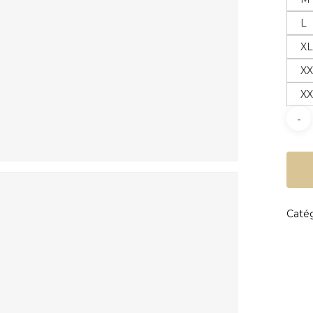
L
X
X
X
Catég