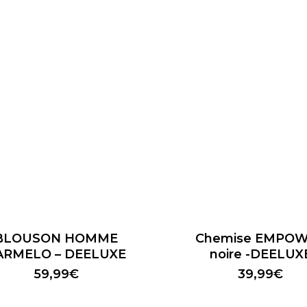
Ce
produit
a
BLOUSON HOMME
Chemise EMPO
rs
plusieurs
ARMELO – DEELUXE
noire -DEELUX
ns.
variations.
59,99
€
39,99
€
Les
s
options