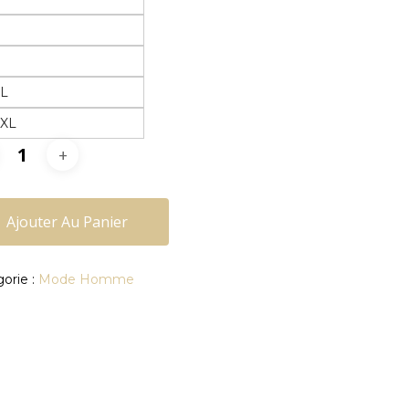
L
XL
XXL
Ajouter Au Panier
orie :
Mode Homme