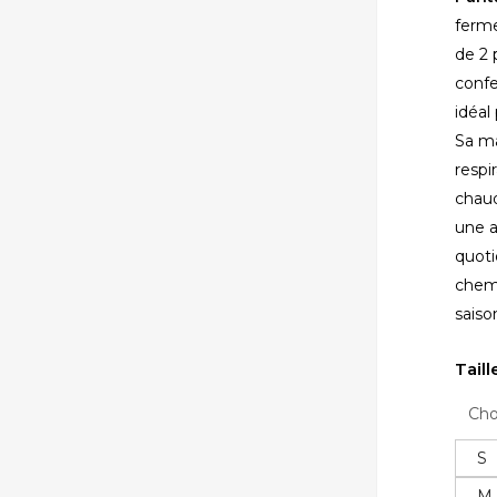
ferme
de 2 
confe
idéal
Sa ma
respi
chaud
une a
quoti
fermer
chemi
saiso
Taill
S
M