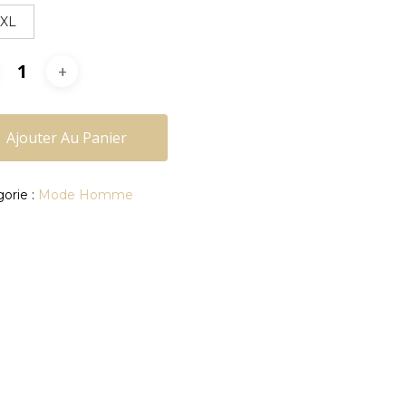
XXL
Ajouter Au Panier
orie :
Mode Homme