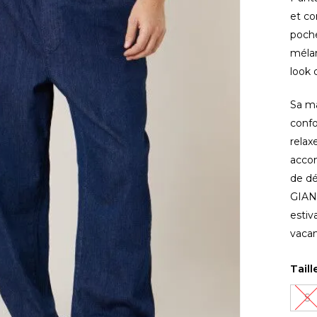
et co
poche
mélan
look 
Sa ma
confo
relax
acco
de dé
GIAN
estiv
vaca
fermer
Taill
S