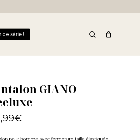
Close
Cart
search
n de série !
antalon GIANO-
eeluxe
,99
€
lon pour homme avec fermeture taille élastiquée