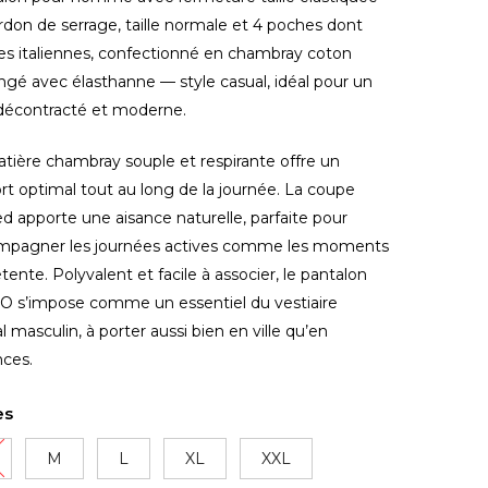
rdon de serrage, taille normale et 4 poches dont
s italiennes, confectionné en chambray coton
gé avec élasthanne — style casual, idéal pour un
décontracté et moderne.
tière chambray souple et respirante offre un
rt optimal tout au long de la journée. La coupe
ed apporte une aisance naturelle, parfaite pour
mpagner les journées actives comme les moments
tente. Polyvalent et facile à associer, le pantalon
O s’impose comme un essentiel du vestiaire
al masculin, à porter aussi bien en ville qu’en
nces.
es
M
L
XL
XXL