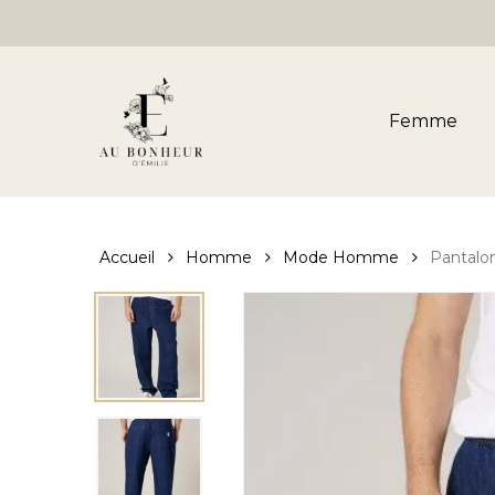
Skip
to
main
content
Femme
Accueil
Homme
Mode Homme
Pantalo