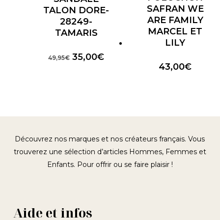
SAFRAN WE
TALON DORE-
ARE FAMILY
28249-
MARCEL ET
TAMARIS
LILY
Le
Le
35,00
€
49,95
€
43,00
€
prix
prix
initial
actuel
était :
est :
49,95€.
35,00€.
Découvrez nos marques et nos créateurs français. Vous
trouverez une sélection d’articles Hommes, Femmes et
Enfants. Pour offrir ou se faire plaisir !
Aide et infos