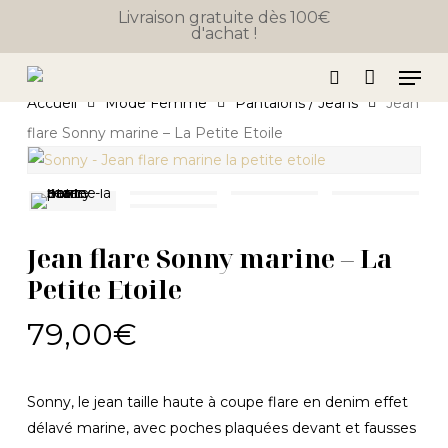
Close
Skip
Panier
Livraison gratuite dès 100€
Cart
d'achat !
to
main
Men
content
search
Accueil
Mode Femme
Pantalons / Jeans
Jean
flare Sonny marine – La Petite Etoile
Jean flare Sonny marine – La
Petite Etoile
79,00
€
Sonny, le jean taille haute à coupe flare en denim effet
délavé marine, avec poches plaquées devant et fausses