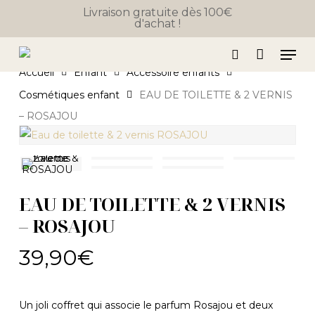
Close
Skip
Panier
Livraison gratuite dès 100€
Cart
d'achat !
to
main
Men
content
search
Accueil
Enfant
Accessoire enfants
Cosmétiques enfant
EAU DE TOILETTE & 2 VERNIS
– ROSAJOU
EAU DE TOILETTE & 2 VERNIS
– ROSAJOU
39,90
€
Un joli coffret qui associe le parfum Rosajou et deux