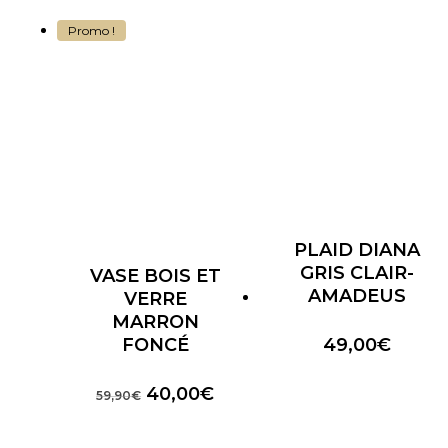
Promo !
PLAID DIANA
GRIS CLAIR-
VASE BOIS ET
AMADEUS
VERRE
MARRON
FONCÉ
49,00
€
Le
Le
40,00
€
59,90
€
prix
prix
initial
actuel