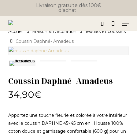
Close
Skip
Panier
Livraison gratuite dès 100€
Cart
d'achat !
to
main
Men
content
search
Accueil
Maison & Décoration
Textiles et coussins
Coussin Daphné- Amadeus
Coussin Daphné- Amadeus
34,90
€
Apportez une touche fleurie et colorée à votre intérieur
avec le coussin DAPHNE 45×45 cm en . Housse 100%
coton douce et garnissage confortable (600 g) pour un