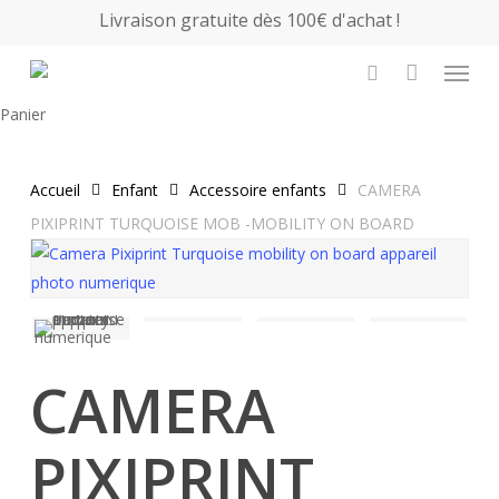
Skip
Livraison gratuite dès 100€ d'achat !
to
Menu
main
search
content
Close
Panier
Cart
Accueil
Enfant
Accessoire enfants
CAMERA
PIXIPRINT TURQUOISE MOB -MOBILITY ON BOARD
CAMERA
PIXIPRINT