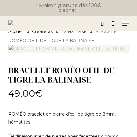
Close
Skip
Panier
Livraison gratuite dès 100€
Cart
d'achat !
to
main
Men
content
search
Accueil
Créateurs
La Balinaise
BRACELET
ROMÉO OEIL DE TIGRE LA BALINAISE
BRACELET ROMÉO OEIL DE
TIGRE LA BALINAISE
49,00
€
ROMÉO bracelet en pierre d’œil de tigre de 8mm,
hématites
Déclinaison avec de pierres fines facettées d’onyx ou