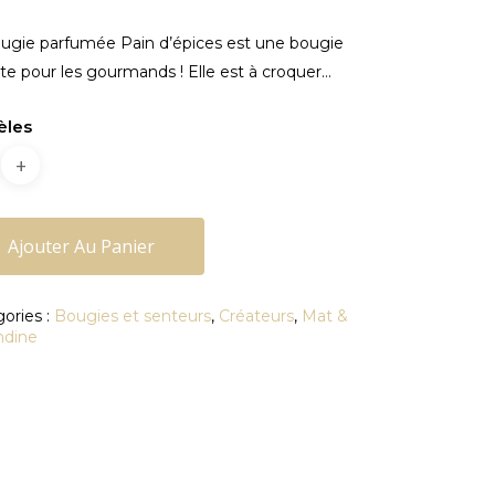
de
prix :
ugie parfumée Pain d’épices est une bougie
18,90€
ite pour les gourmands ! Elle est à croquer…
à
39,90€
èles
Ajouter Au Panier
ories :
Bougies et senteurs
,
Créateurs
,
Mat &
dine