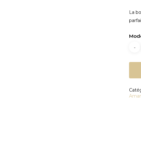
La bo
parfa
Mod
Catég
fermer
Aman