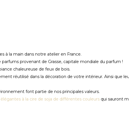
 à la main dans notre atelier en France.
de parfums provenant de Grasse, capitale mondiale du parfum !
biance chaleureuse de feux de bois.
ement réutilisé dans la décoration de votre intérieur. Ainsi que l
ironnement font partie de nos principales valeurs.
légantes à la cire de soja de différentes couleurs
qui sauront ma