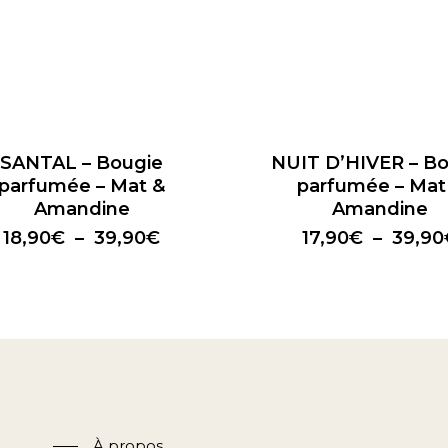
Ce
produit
a
SANTAL – Bougie
NUIT D’HIVER – Bo
rs
plusieurs
parfumée – Mat &
parfumée – Mat
ns.
variations.
Amandine
Amandine
Les
Plage
18,90
€
–
39,90
€
17,90
€
–
39,90
s
options
de
t
peuvent
prix :
être
18,90€
s
à
choisies
39,90€
sur
la
page
du
À propos