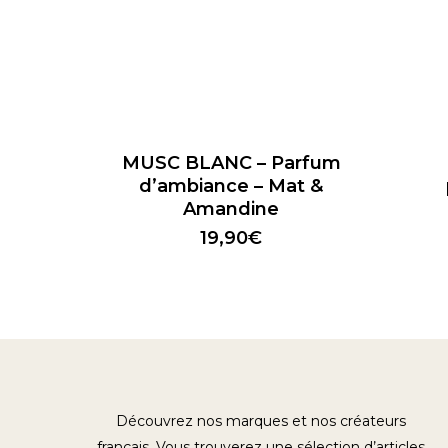
Ce
produit
a
MUSC BLANC – Parfum
plusieu
d’ambiance – Mat &
variatio
Amandine
Les
19,90
€
option
peuven
être
choisie
sur
la
page
Découvrez nos marques et nos créateurs
du
français. Vous trouverez une sélection d’articles