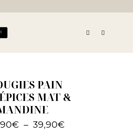
Close
Cart
search
!
OUGIES PAIN
’ÉPICES MAT &
MANDINE
Plage
,90
€
–
39,90
€