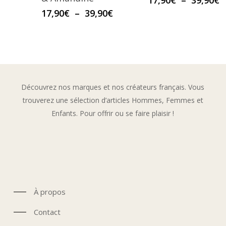
17,90
€
–
39,90
€
d
Plage
17,90
€
–
39,90
€
p
de
1
prix :
à
17,90€
3
à
39,90€
Découvrez nos marques et nos créateurs français. Vous
trouverez une sélection d’articles Hommes, Femmes et
Enfants. Pour offrir ou se faire plaisir !
À propos
Contact