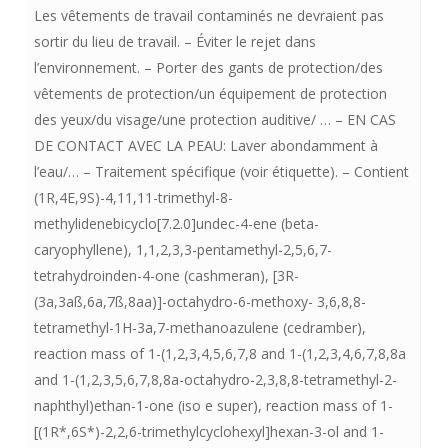
Les vêtements de travail contaminés ne devraient pas
sortir du lieu de travail. – Éviter le rejet dans
l’environnement. – Porter des gants de protection/des
vêtements de protection/un équipement de protection
des yeux/du visage/une protection auditive/ … – EN CAS
DE CONTACT AVEC LA PEAU: Laver abondamment à
l’eau/… – Traitement spécifique (voir étiquette). – Contient
(1R,4E,9S)-4,11,11-trimethyl-8-
methylidenebicyclo[7.2.0]undec-4-ene (beta-
caryophyllene), 1,1,2,3,3-pentamethyl-2,5,6,7-
tetrahydroinden-4-one (cashmeran), [3R-
(3a,3aß,6a,7ß,8aa)]-octahydro-6-methoxy- 3,6,8,8-
tetramethyl-1H-3a,7-methanoazulene (cedramber),
reaction mass of 1-(1,2,3,4,5,6,7,8 and 1-(1,2,3,4,6,7,8,8a
and 1-(1,2,3,5,6,7,8,8a-octahydro-2,3,8,8-tetramethyl-2-
naphthyl)ethan-1-one (iso e super), reaction mass of 1-
[(1R*,6S*)-2,2,6-trimethylcyclohexyl]hexan-3-ol and 1-