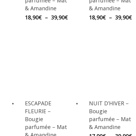
parfumée – Mat
parfumée – Mat
& Amandine
& Amandine
Plage
P
18,90
€
–
39,90
€
18,90
€
–
39,90
€
de
d
prix :
p
18,90€
1
à
à
39,90€
3
ESCAPADE
NUIT D’HIVER –
FLEURIE –
Bougie
Bougie
parfumée – Mat
parfumée – Mat
& Amandine
& Amandine
P