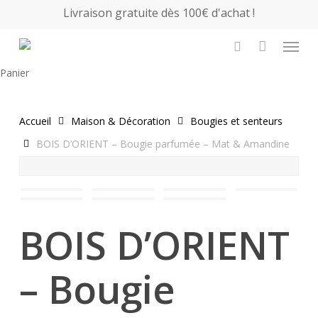
Skip
Livraison gratuite dès 100€ d'achat !
to
Menu
main
search
content
Close
Panier
Cart
Accueil
Maison & Décoration
Bougies et senteurs
BOIS D’ORIENT – Bougie parfumée – Mat & Amandine
BOIS D’ORIENT
– Bougie