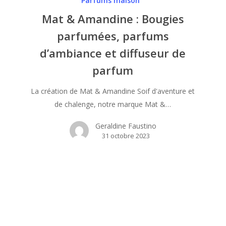
Parfums maison
Amandine
Mat & Amandine : Bougies
:
parfumées, parfums
Bougies
d’ambiance et diffuseur de
parfumées,
parfums
parfum
d’ambiance
et
La création de Mat & Amandine Soif d'aventure et
diffuseur
de chalenge, notre marque Mat &…
de
Geraldine Faustino
parfum
31 octobre 2023