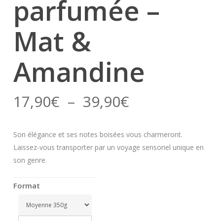
parfumée –
Mat &
Amandine
Plage
17,90
€
–
39,90
€
de
prix :
Son élégance et ses notes boisées vous charmeront.
17,90€
Laissez-vous transporter par un voyage sensoriel unique en
à
son genre.
39,90€
Format