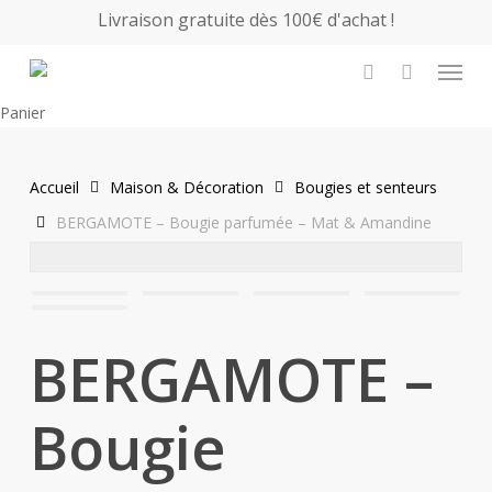
Skip
Livraison gratuite dès 100€ d'achat !
to
Menu
main
search
content
Close
Panier
Cart
Accueil
Maison & Décoration
Bougies et senteurs
BERGAMOTE – Bougie parfumée – Mat & Amandine
BERGAMOTE –
Bougie