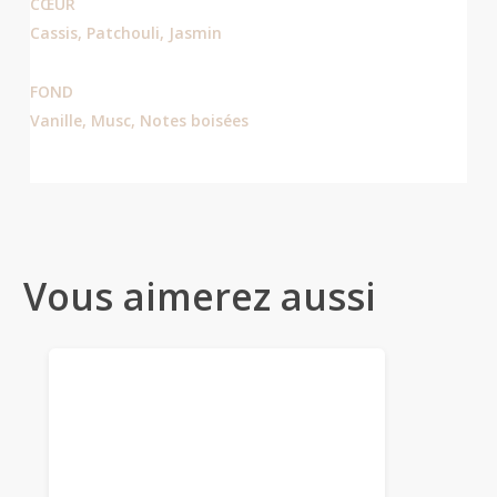
CŒUR
Cassis, Patchouli, Jasmin
FOND
Vanille, Musc, Notes boisées
Vous aimerez aussi