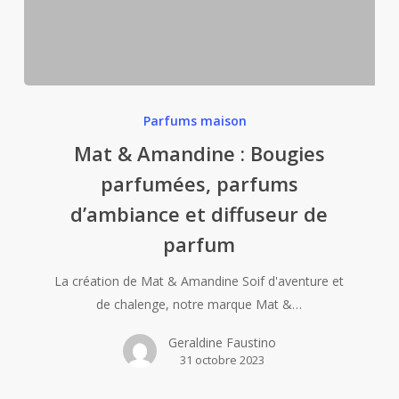
Mat
&
Parfums maison
Amandine
Mat & Amandine : Bougies
:
parfumées, parfums
Bougies
d’ambiance et diffuseur de
parfumées,
parfums
parfum
d’ambiance
et
La création de Mat & Amandine Soif d'aventure et
diffuseur
de chalenge, notre marque Mat &…
de
Geraldine Faustino
parfum
31 octobre 2023