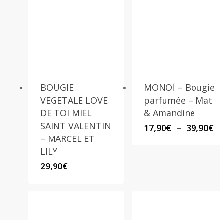
BOUGIE
MONOÏ – Bougie
VEGETALE LOVE
parfumée – Mat
DE TOI MIEL
& Amandine
SAINT VALENTIN
P
17,90
€
–
39,90
€
d
– MARCEL ET
p
LILY
1
29,90
€
à
3