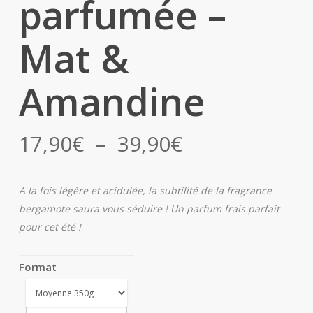
parfumée –
Mat &
Amandine
Plage
17,90
€
–
39,90
€
de
prix :
A la fois légère et acidulée, la subtilité de la fragrance
17,90€
bergamote saura vous séduire ! Un parfum frais parfait
à
pour cet été !
39,90€
Format